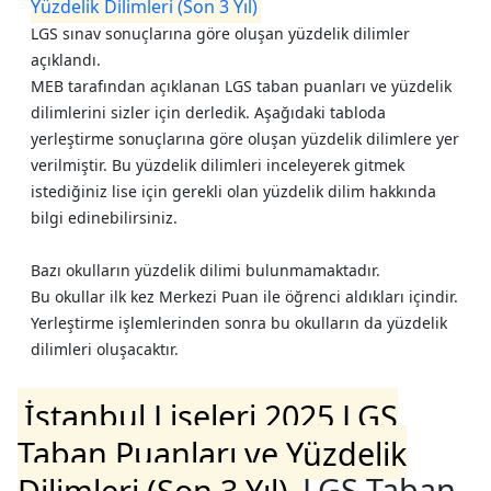
Yüzdelik Dilimleri (Son 3 Yıl)
LGS sınav sonuçlarına göre oluşan yüzdelik dilimler
açıklandı.
MEB tarafından açıklanan LGS taban puanları ve yüzdelik
dilimlerini sizler için derledik. Aşağıdaki tabloda
yerleştirme sonuçlarına göre oluşan yüzdelik dilimlere yer
verilmiştir. Bu yüzdelik dilimleri inceleyerek gitmek
istediğiniz lise için gerekli olan yüzdelik dilim hakkında
bilgi edinebilirsiniz.
Bazı okulların yüzdelik dilimi bulunmamaktadır.
Bu okullar ilk kez Merkezi Puan ile öğrenci aldıkları içindir.
Yerleştirme işlemlerinden sonra bu okulların da yüzdelik
dilimleri oluşacaktır.
İstanbul Liseleri 2025 LGS
Taban Puanları ve Yüzdelik
Dilimleri (Son 3 Yıl)
LGS Taban