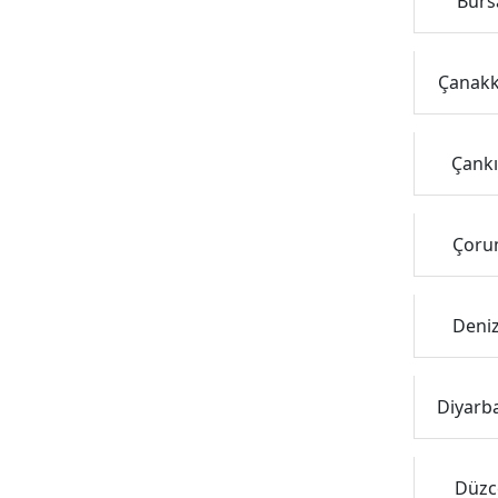
Bursa
Çanakka
Çankı
Çorum
Deniz
Diyarba
Düzce