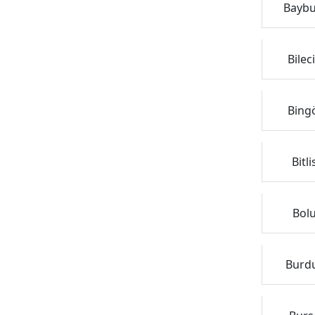
Baybur
Bilec
Bingö
Bitl
Bolu
Burdu