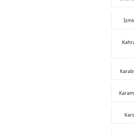
İzmi
Kahra
Karabü
Karama
Kars