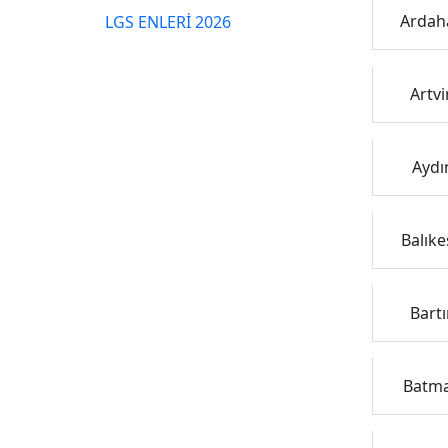
Ardaha
LGS ENLERİ 2026
Artvi
Aydın
Balıke
Bartı
Batman