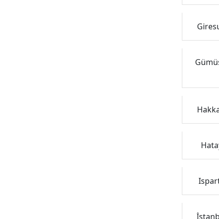
Giresu
Gümüşh
Hakkar
Hatay
Ispar
İstanb