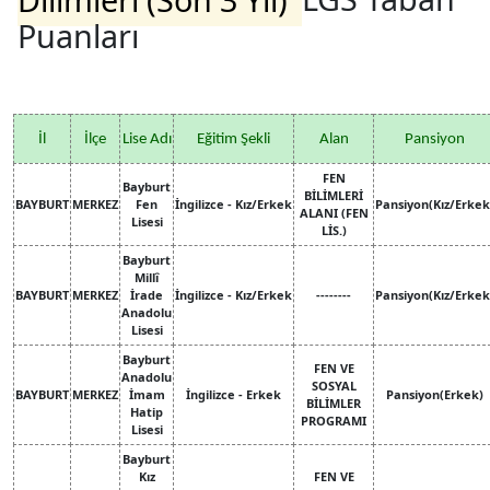
Puanları
İl
İlçe
Lise Adı
Eğitim Şekli
Alan
Pansiyon
FEN
Bayburt
BİLİMLERİ
BAYBURT
MERKEZ
Fen
İngilizce - Kız/Erkek
Pansiyon(Kız/Erkek
ALANI (FEN
Lisesi
LİS.)
Bayburt
Millî
BAYBURT
MERKEZ
İrade
İngilizce - Kız/Erkek
--------
Pansiyon(Kız/Erkek
Anadolu
Lisesi
Bayburt
FEN VE
Anadolu
SOSYAL
BAYBURT
MERKEZ
İmam
İngilizce - Erkek
Pansiyon(Erkek)
BİLİMLER
Hatip
PROGRAMI
Lisesi
Bayburt
Kız
FEN VE