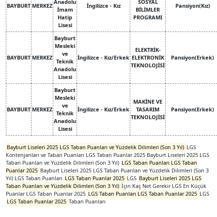
Anadolu
SOSYAL
BAYBURT
MERKEZ
İngilizce - Kız
Pansiyon(Kız)
İmam
BİLİMLER
Hatip
PROGRAMI
Lisesi
Bayburt
Mesleki
ELEKTRİK-
ve
BAYBURT
MERKEZ
İngilizce - Kız/Erkek
ELEKTRONİK
Pansiyon(Erkek)
Teknik
TEKNOLOJİSİ
Anadolu
Lisesi
Bayburt
Mesleki
MAKİNE VE
ve
BAYBURT
MERKEZ
İngilizce - Kız/Erkek
TASARIM
Pansiyon(Erkek)
Teknik
TEKNOLOJİSİ
Anadolu
Lisesi
Bayburt Liseleri 2025 LGS Taban Puanları ve Yüzdelik Dilimleri (Son 3 Yıl)
LGS
Kontenjanları ve Taban Puanları LGS Taban Puanlar 2025 Bayburt Liseleri 2025 LGS
Taban Puanları ve Yüzdelik Dilimleri (Son 3 Yıl)
LGS Taban Puanları LGS Taban
Puanlar 2025
Bayburt Liseleri 2025 LGS Taban Puanları ve Yüzdelik Dilimleri (Son 3
Yıl) LGS Taban Puanları
LGS Taban Puanlar 2025
LGS
Bayburt Liseleri 2025 LGS
Taban Puanları ve Yüzdelik Dilimleri (Son 3 Yıl)
İçin Kaç Net Gerekir LGS En Küçük
Puanlar LGS Taban Puanlar 2025
LGS Taban Puanları LGS Taban Puanlar 2025
LGS
LGS Taban Puanlar 2025
Taban Puanları