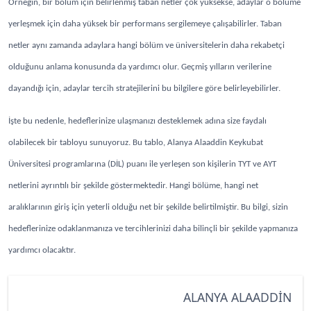
Örneğin, bir bölüm için belirlenmiş taban netler çok yüksekse, adaylar o bölüme
yerleşmek için daha yüksek bir performans sergilemeye çalışabilirler. Taban
netler aynı zamanda adaylara hangi bölüm ve üniversitelerin daha rekabetçi
olduğunu anlama konusunda da yardımcı olur. Geçmiş yılların verilerine
dayandığı için, adaylar tercih stratejilerini bu bilgilere göre belirleyebilirler.
İşte bu nedenle, hedeflerinize ulaşmanızı desteklemek adına size faydalı
olabilecek bir tabloyu sunuyoruz. Bu tablo, Alanya Alaaddin Keykubat
Üniversitesi programlarına (DİL) puanı ile yerleşen son kişilerin TYT ve AYT
netlerini ayrıntılı bir şekilde göstermektedir. Hangi bölüme, hangi net
aralıklarının giriş için yeterli olduğu net bir şekilde belirtilmiştir. Bu bilgi, sizin
hedeflerinize odaklanmanıza ve tercihlerinizi daha bilinçli bir şekilde yapmanıza
yardımcı olacaktır.
ALANYA ALAADDİN